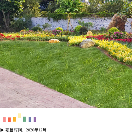
▶
项目时间
：2020年12月