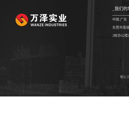
_我们的
中国.广东
东莞市南城
2栋办公楼1
粤IC
完美官方网站
|
完美在线登录官网
|
完美app官网_完美（中国）
|
完美线上平台
国)Jiuzhou·官方网站
|