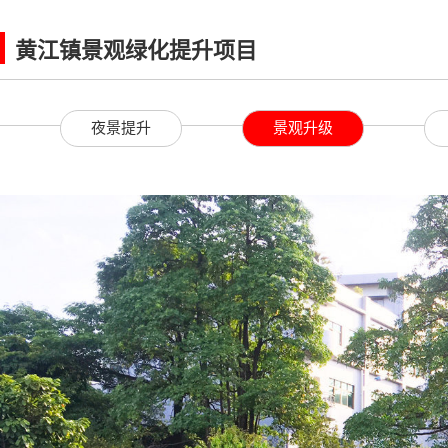
黄江镇景观绿化提升项目
夜景提升
景观升级