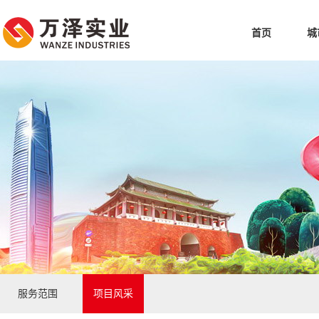
首页
城
服务范围
项目风采