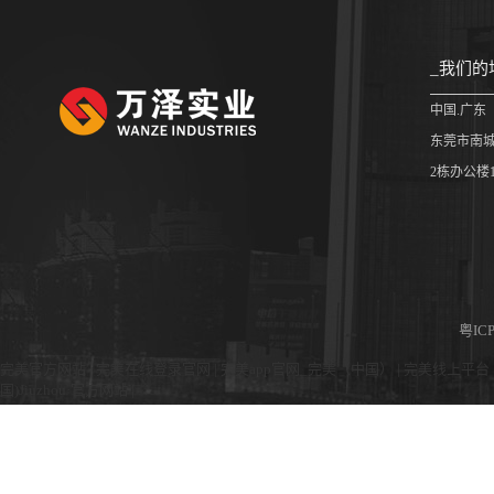
_我们的
中国.广东
东莞市南城
2栋办公楼1
粤IC
完美官方网站
|
完美在线登录官网
|
完美app官网_完美（中国）
|
完美线上平台
国)Jiuzhou·官方网站
|