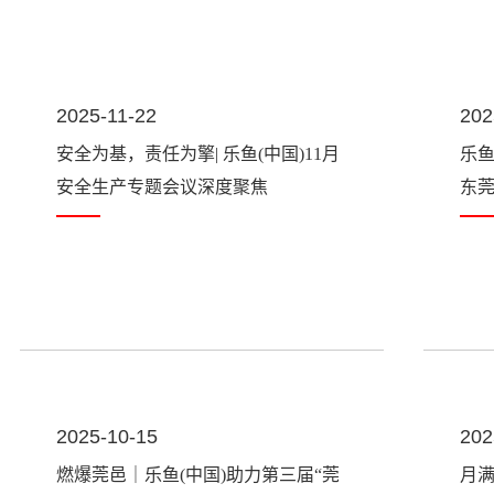
2025-11-22
202
安全为基，责任为擎| 乐鱼(中国)11月
乐鱼
安全生产专题会议深度聚焦
东莞
2025-10-15
202
燃爆莞邑｜乐鱼(中国)助力第三届“莞
月满