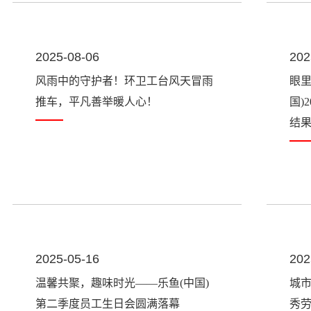
2025-08-06
202
风雨中的守护者！环卫工台风天冒雨
眼里
推车，平凡善举暖人心！
国)
结
2025-05-16
202
温馨共聚，趣味时光——乐鱼(中国)
城市
第二季度员工生日会圆满落幕
秀劳