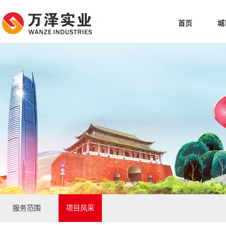
首页
城
服务范围
项目风采