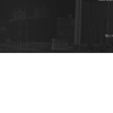
粤IC
完美官方网站
|
完美在线登录官网
|
完美app官网_完美（中国）
|
完美线上平台
国)Jiuzhou·官方网站
|