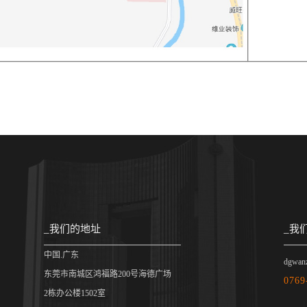
_我们的地址
_我
中国.广东
dgwan
东莞市南城区鸿福路200号海德广场
0769
2栋办公楼1502室