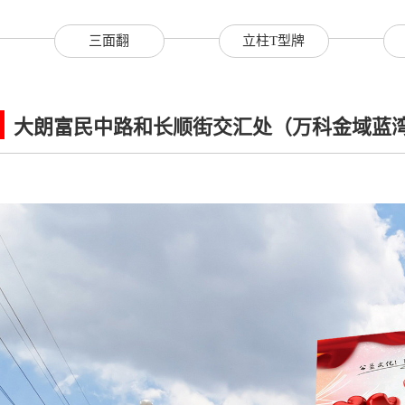
三面翻
立柱T型牌
大朗富民中路和长顺街交汇处（万科金域蓝