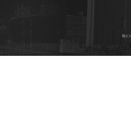
粤IC
完美官方网站
|
完美在线登录官网
|
完美app官网_完美（中国）
|
完美线上平台
国)Jiuzhou·官方网站
|