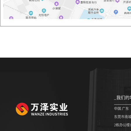
_我们的
中国.广东
东莞市南城
2栋办公楼1