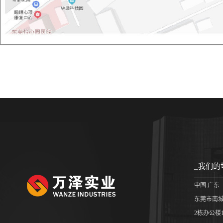
_我们的
中国.广东
东莞市南城
2栋办公楼1