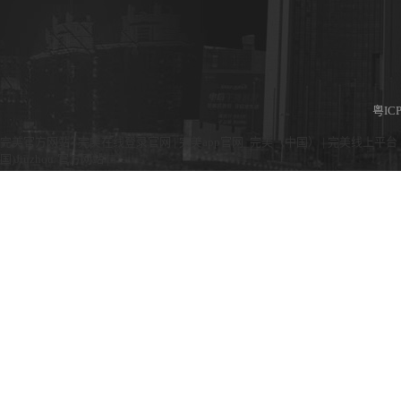
粤IC
完美官方网站
|
完美在线登录官网
|
完美app官网_完美（中国）
|
完美线上平台
国)Jiuzhou·官方网站
|