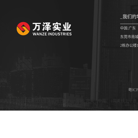
_我们的
中国.广东
东莞市南城
2栋办公楼1
粤IC
完美官方网站
|
完美在线登录官网
|
完美app官网_完美（中国）
|
完美线上平台
国)Jiuzhou·官方网站
|