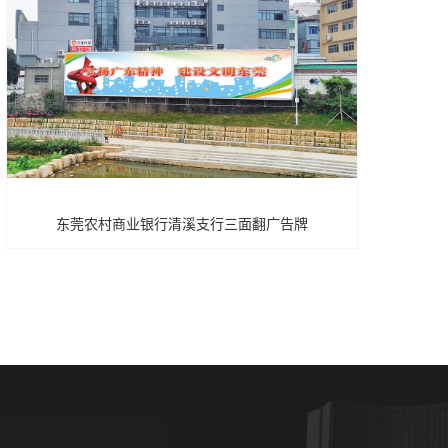
东莞农村商业银行清溪支行三面翻广告牌