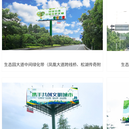
生态园大道中间绿化带（凤凰大道跨线桥、松湖传奇附
生态
近）