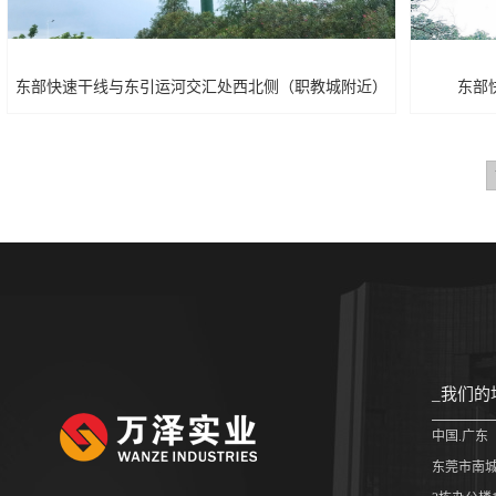
东部快速干线与东引运河交汇处西北侧（职教城附近）
东部
_我们的
中国.广东
东莞市南城