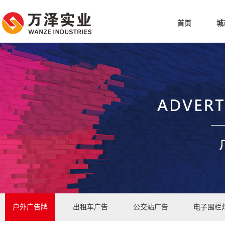
首页
城
户外广告牌
出租车广告
公交站广告
电子围栏